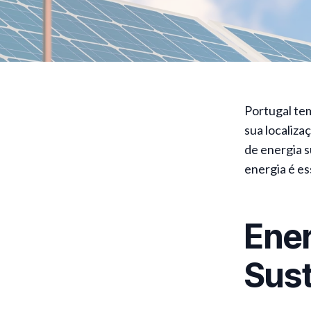
Portugal tem
sua localiza
de energia s
energia é e
Ener
Sust