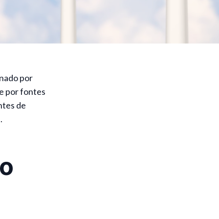
onado por
e por fontes
ntes de
.
ão