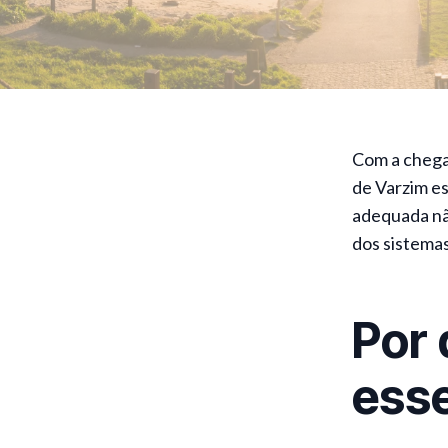
Com a chegad
de Varzim e
adequada não
dos sistemas
Por
esse