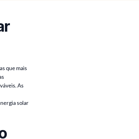
ar
as que mais
as
váveis. As
nergia solar
o