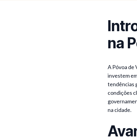
Intr
na P
A Póvoa de 
investem em
tendências g
condições cl
governament
na cidade.
Ava